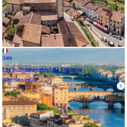
Italie
Les incontournables de Florence
Florence • Sienne
Prix sur demande
3 jours