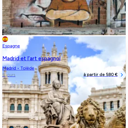
Espagne
Madrid et l’art espagnol
Madrid • Tolède
à partir de
580 €
5 jours