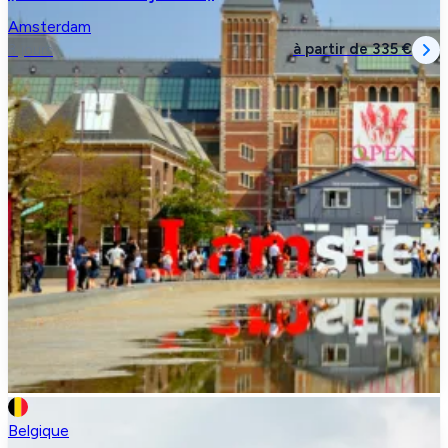
Amsterdam
à partir de
335 €
3 jours
Belgique