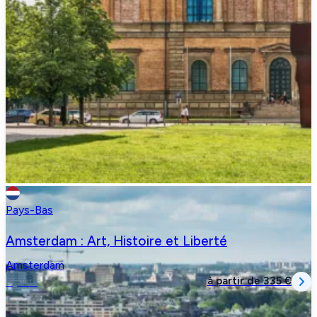
Pays-Bas
Amsterdam : Art, Histoire et Liberté
Amsterdam
à partir de
335 €
3 jours