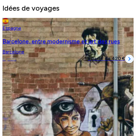
Idées de voyages
Espagne
Barcelone, entre modernisme et art des rues
Barcelone
à partir de
420 €
4 jours