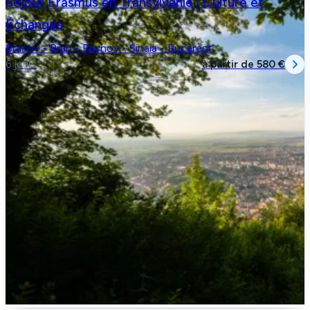
Séjour Erasmus en Transylvanie : Culture et
Échanges
Brasov • Bran • Rasnov • Sinaia • Bucarest
à partir de
580 €
6 jours