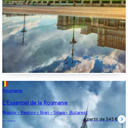
Roumanie
L'Essentiel de la Roumanie
Brasov • Rasnov • Bran • Sinaia • Bucarest
à partir de
545 €
4 jours