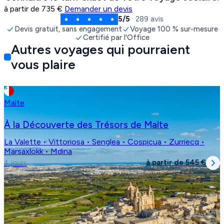
à partir de
735 €
Demander un devis
5/5
· 289 avis
Devis gratuit, sans engagement
Voyage 100 % sur-mesure
Certifié par l'Office
Autres voyages qui pourraient
vous plaire
Malte
À la Découverte des Trésors de Malte
La Valette • Vittoriosa • Senglea • Cospicua • Zurriecq •
Marsaxlokk • Mdina
à partir de
545 €
4 jours