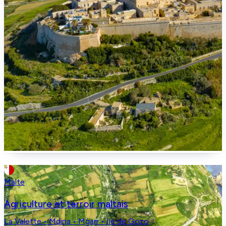
Malte
Agriculture et terroir maltais
La Valette • Mdina • Mġarr • Ile de Gozo