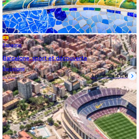
Espagne
Barcelone, sport et découverte
Barcelone
à partir de
415 €
4 jours