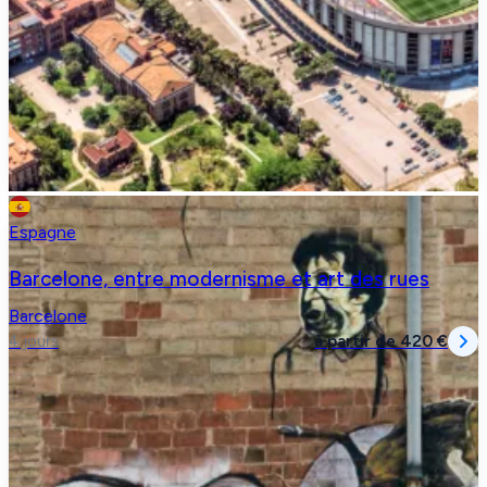
Espagne
Barcelone, entre modernisme et art des rues
Barcelone
à partir de
420 €
4 jours