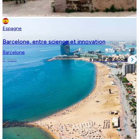
Espagne
Barcelone, entre science et innovation
Barcelone
à partir de
400 €
4 jours