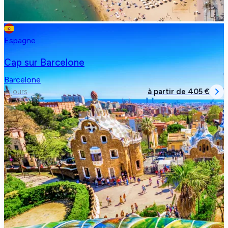
Espagne
Cap sur Barcelone
Barcelone
à partir de
405 €
4 jours